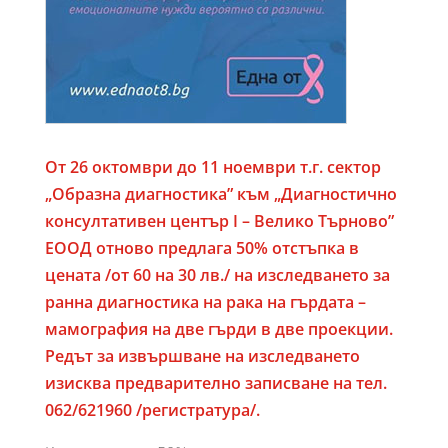
От 26 октомври до 11 ноември т.г. сектор
„Образна диагностика” към „Диагностично
консултативен център I – Велико Търново”
ЕООД отново предлага 50% отстъпка в
цената /от 60 на 30 лв./ на изследването за
ранна диагностика на рака на гърдата –
мамография на две гърди в две проекции.
Редът за извършване на изследването
изисква предварително записване на тел.
062/621960 /регистратура/.