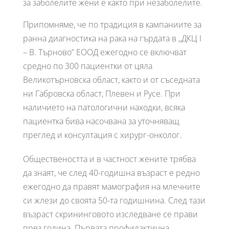
за заболелите жени е както при незаболелите.
Припомняме, че по традиция в кампаниите за
ранна диагностика на рака на гърдата в „ДКЦ I
– В. Търново” ЕООД ежегодно се включват
средно по 300 пациентки от цяла
Великотърновска област, както и от съседната
ни Габровска област, Плевен и Русе. При
наличието на патологични находки, всяка
пациентка бива насочвана за уточняващ
преглед и консултация с хирург-онколог.
Обществеността и в частност жените трябва
да знаят, че след 40-годишна възраст е редно
ежегодно да правят мамография на млечните
си жлези до своята 50-та годишнина. След тази
възраст скрининговото изследване се прави
през година. Първата профилактична