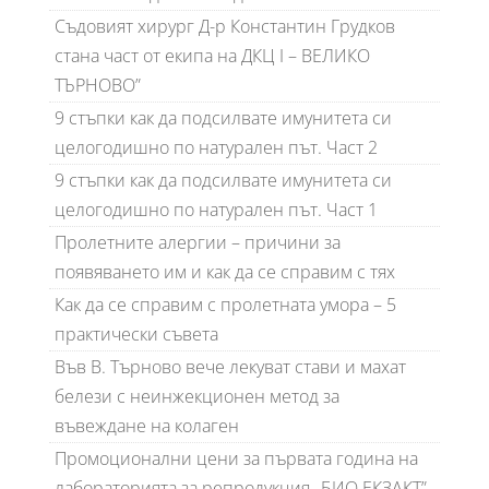
Съдовият хирург Д-р Константин Грудков
стана част от екипа на ДКЦ I – ВЕЛИКО
ТЪРНОВО”
9 стъпки как да подсилвате имунитета си
целогодишно по натурален път. Част 2
9 стъпки как да подсилвате имунитета си
целогодишно по натурален път. Част 1
Пролетните алергии – причини за
появяването им и как да се справим с тях
Как да се справим с пролетната умора – 5
практически съвета
Във В. Търново вече лекуват стави и махат
белези с неинжекционен метод за
въвеждане на колаген
Промоционални цени за първата година на
лабораторията за репродукция „БИО ЕКЗАКТ”