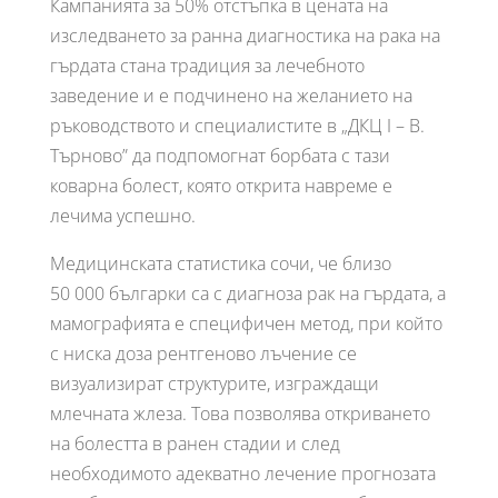
Кампанията за 50% отстъпка в цената на
изследването за ранна диагностика на рака на
гърдата стана традиция за лечебното
заведение и е подчинено на желанието на
ръководството и специалистите в „ДКЦ I – В.
Търново” да подпомогнат борбата с тази
коварна болест, която открита навреме е
лечима успешно.
Медицинската статистика сочи, че близо
50 000 българки са с диагноза рак на гърдата, а
мамографията е специфичен метод, при който
с ниска доза рентгеново лъчение се
визуализират структурите, изграждащи
млечната жлеза. Това позволява откриването
на болестта в ранен стадии и след
необходимото адекватно лечение прогнозата