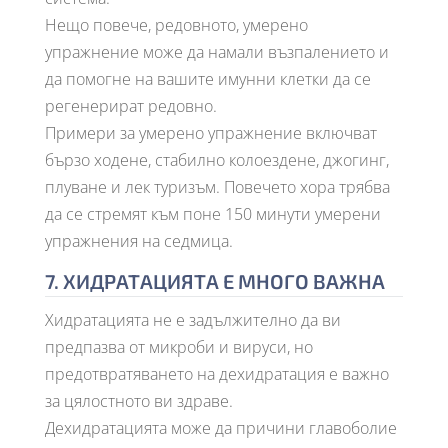
Нещо повече, редовното, умерено
упражнение може да намали възпалението и
да помогне на вашите имунни клетки да се
регенерират редовно.
Примери за умерено упражнение включват
бързо ходене, стабилно колоездене, джогинг,
плуване и лек туризъм. Повечето хора трябва
да се стремят към поне 150 минути умерени
упражнения на седмица.
7. ХИДРАТАЦИЯТА Е МНОГО ВАЖНА
Хидратацията не е задължително да ви
предпазва от микроби и вируси, но
предотвратяването на дехидратация е важно
за цялостното ви здраве.
Дехидратацията може да причини главоболие