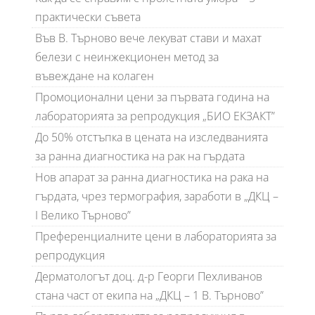
практически съвета
Във В. Търново вече лекуват стави и махат
белези с неинжекционен метод за
въвеждане на колаген
Промоционални цени за първата година на
лабораторията за репродукция „БИО ЕКЗАКТ”
До 50% отстъпка в цената на изследванията
за ранна диагностика на рак на гърдата
Нов апарат за ранна диагностика на рака на
гърдата, чрез термография, заработи в „ДКЦ –
I Велико Търново”
Преференциалните цени в лабораторията за
репродукция
Дерматологът доц. д-р Георги Пехливанов
стана част от екипа на „ДКЦ – 1 В. Търново”