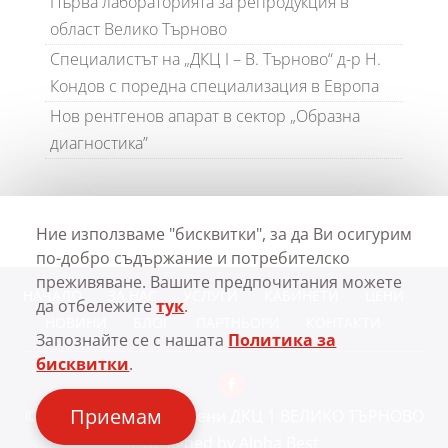
Първа лабораторията за репродукция в
област Велико Търново
Специалистът на „ДКЦ I – В. Търново“ д-р Н.
Кондов с поредна специализация в Европа
Нов рентгенов апарат в сектор „Образна
диагностика”
Ние използваме "бисквитки", за да Ви осигурим
по-добро съдържание и потребителско
преживяване. Вашите предпочитания можете
НАЧАЛО
ЗА НАС
УСЛУГИ
КАБИНЕТИ
ЦЕНИ
да отбележите
тук
.
НОВИНИ
БЛОГ
ПАРТНЬОРИ
КОНТАКТИ
Запознайте се с нашата
Политика за
бисквитки
.
Приемам
© Всички права запазени
ДКЦ 1 ВЕЛИКО ТЪРНОВО
| Designed by
Alpha Best