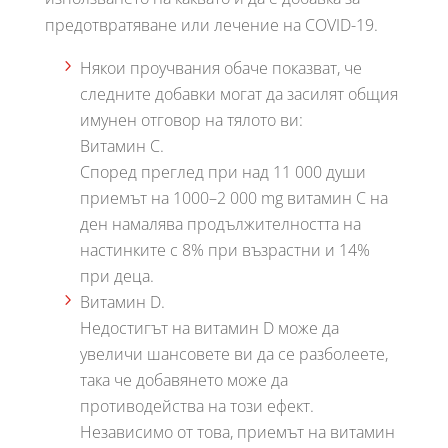
предотвратяване или лечение на COVID-19.
Някои проучвания обаче показват, че
следните добавки могат да засилят общия
имунен отговор на тялото ви:
Витамин С.
Според преглед при над 11 000 души
приемът на 1000–2 000 mg витамин С на
ден намалява продължителността на
настинките с 8% при възрастни и 14%
при деца.
Витамин D.
Недостигът на витамин D може да
увеличи шансовете ви да се разболеете,
така че добавянето може да
противодейства на този ефект.
Независимо от това, приемът на витамин