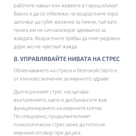
работите навън или живеете в горещ климат.
Важно е да се отбележи, че възрастните хора
започват да губят желание за пиене, тъй като
телата им не сигнализират адекватно за
жаждата. Възрастните трябва да пият редовно,
дори ако не чувстват жажда.
8. УПРАВЛЯВАЙТЕ НИВАТА НА СТРЕС
Облекчаването на стреса и безпокойството е
от ключово значение за имунното здраве.
Дългосрочният стрес насърчава
възпалението, както и дисбалансите във
функционирането на имунните клетки.
По-специално, продължителният
психологически стрес може да потисне
имунния отговор при децата.