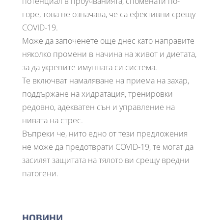
потенциал в проучванията, споменати по-
горе, това не означава, че са ефективни срещу
COVID-19.
Може да започенете още днес като направите
няколко промени в начина на живот и диетата,
за да укрепите имунната си система.
Те включват намаляване на приема на захар,
поддържане на хидратация, тренировки
редовно, адекватен сън и управление на
нивата на стрес.
Въпреки че, нито едно от тези предложения
не може да предотврати COVID-19, те могат да
засилят защитата на тялото ви срещу вредни
патогени.
НОВИНИ