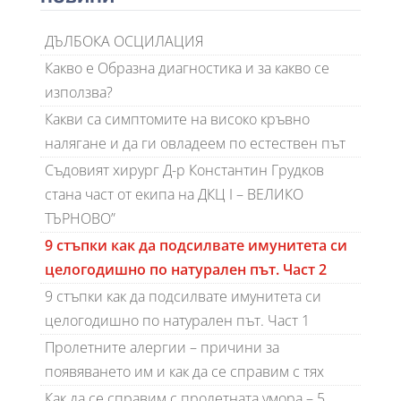
ДЪЛБОКА ОСЦИЛАЦИЯ
Какво е Образна диагностика и за какво се
използва?
Какви са симптомите на високо кръвно
налягане и да ги овладеем по естествен път
Съдовият хирург Д-р Константин Грудков
стана част от екипа на ДКЦ I – ВЕЛИКО
ТЪРНОВО”
9 стъпки как да подсилвате имунитета си
целогодишно по натурален път. Част 2
9 стъпки как да подсилвате имунитета си
целогодишно по натурален път. Част 1
Пролетните алергии – причини за
появяването им и как да се справим с тях
Как да се справим с пролетната умора – 5