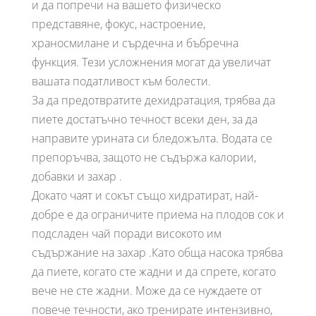
и да попречи на вашето физическо
представяне, фокус, настроение,
храносмилане и сърдечна и бъбречна
функция. Тези усложнения могат да увеличат
вашата податливост към болести.
За да предотвратите дехидратация, трябва да
пиете достатъчно течност всеки ден, за да
направите урината си бледожълта. Водата се
препоръчва, защото не съдържа калории,
добавки и захар .
Докато чаят и сокът също хидратират, най-
добре е да ограничите приема на плодов сок и
подсладен чай поради високото им
съдържание на захар .Като обща насока трябва
да пиете, когато сте жадни и да спрете, когато
вече не сте жадни. Може да се нуждаете от
повече течности, ако тренирате интензивно,