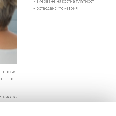
Измерване на костна плътност
– остеоденситометрия
рговския
телство
я високо