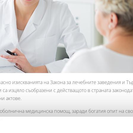
асно изискванията на Закона за лечебните заведения и Тъ
и са изцяло съобразени с действащото в страната законода
и актове.
доболнична медицинска помощ, заради богатия опит на сво
и.