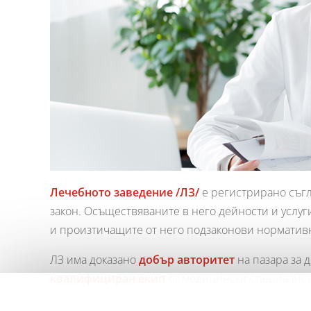
Лечебното заведение /ЛЗ/
е регистрирано съгл
закон. Осъществяваните в него дейности и услуг
и произтичащите от него подзаконови нормативн
ЛЗ има доказано
добър авторитет
на пазара за 
квалифициран екип
от медицински специалист