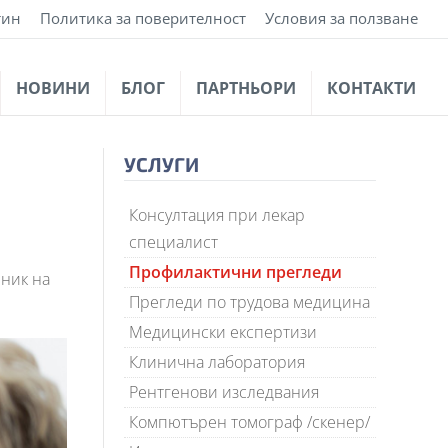
тин
Политика за поверителност
Условия за ползване
НОВИНИ
БЛОГ
ПАРТНЬОРИ
КОНТАКТИ
УСЛУГИ
Консултация при лекар
специалист
Профилактични прегледи
ник на
Прегледи по трудова медицина
Медицински експертизи
Клинична лаборатория
Рентгенови изследвания
Компютърен томограф /скенер/