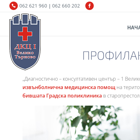
062 621 960
|
062 660 202
НАЧ
ПРОФИЛАК
„Диагностично – консултативен център – 1 Вели
извънболнична медицинска помощ
на терито
бившата Градска поликлиника
в старопрестол